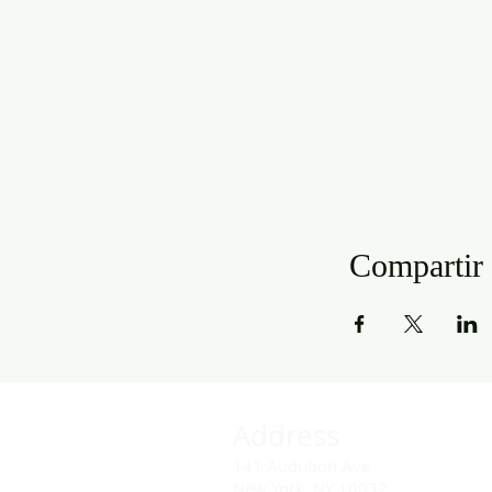
Compartir 
Address
141 Audubon Ave
New York, NY 10032