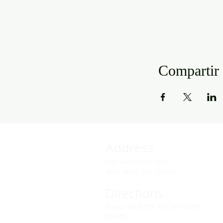
Compartir 
Address
141 Audubon Ave
New York, NY 10032
Directions
Train: Take the A/C to 168th
Street.