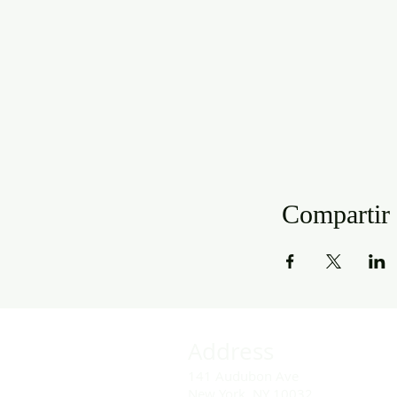
Compartir 
Address
141 Audubon Ave
New York, NY 10032