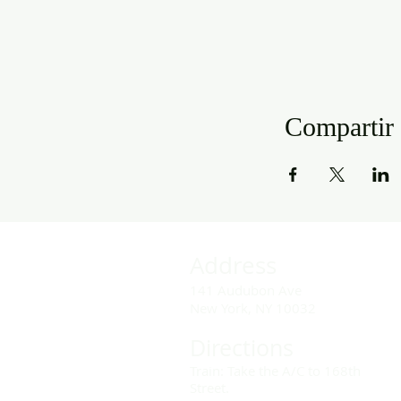
Compartir 
Address
141 Audubon Ave
New York, NY 10032
Directions
Train: Take the A/C to 168th
Street.