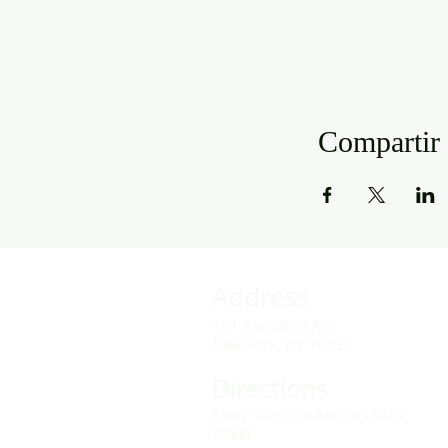
Compartir 
Address
141 Audubon Ave
New York, NY 10032
Directions
Train: Take the A/C to 168th
Street.